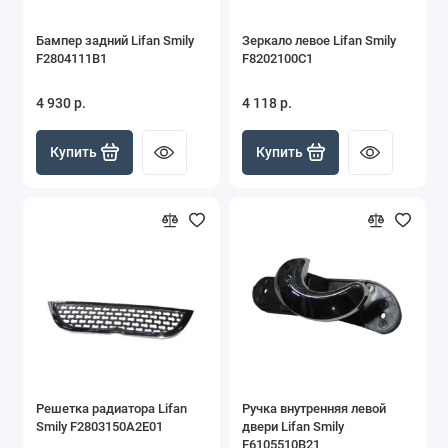
Бампер задний Lifan Smily
Зеркало левое Lifan Smily
F2804111B1
F8202100C1
4 930 р.
4 118 р.
Купить
Купить
Решетка радиатора Lifan
Ручка внутренняя левой
Smily F2803150A2E01
двери Lifan Smily
F6105510B21