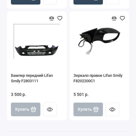
Бампер передний Lifan
Зеркало правое Lifan Smily
Smily F2803111
F8202200C1
3 500 р.
5 501 р.
Купить
Купить