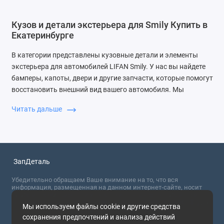
Кузов и детали экстерьера для Smily Купить в
Екатеринбурге
В категории представлены кузовные детали и элементы
экстерьера для автомобилей LIFAN Smily. У нас вы найдете
бамперы, капоты, двери и другие запчасти, которые помогут
восстановить внешний вид вашего автомобиля. Мы
предлагаем широкий ассортимент товаров по доступным
Читать дальше
ценам и с гарантией качества.
Почему выбирают ЗапДеталь
Мы обеспечиваем быструю доставку, удобные условия
покупки и высокое качество запчастей. Наши клиенты
ЗапДеталь
ценят надежность и профессионализм нашей команды.
Убедительно обращаем Ваше внимание на то, что вся
информация, размещенная на данном интернет-сайте, носит
сугубо информационный характер и не являются публичной
офертой, определяемой положениями Статьи 437 (2) ГК РФ. Для
Мы используем файлы cookie и другие средства
получения точной информации о стоимости товаров,
сохранения предпочтений и анализа действий
пожалуйста, обращайтесь в ближайший офис продаж.