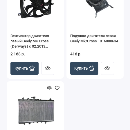
MK
MK Cross
Monjaro
Вентилятор двигателя
Подушка двигателя левая
левый Geely MK Cross
Geely Mk/Cross 1016000634
Otaka
(Derways) c 02.2013
101600350753
2 168 р.
416 р.
Vision
Купить
Купить
Emgrand New 2024-