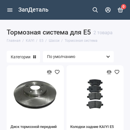
0
ЗапДеталь
Тормозная система для E5
E5
2 товара
Главная
KAIYI
E5
Шасси
Тормозная система
Категории
Диск тормозной передний
Колодки задние KAIYI E5