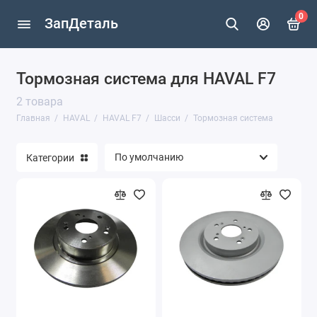
0
ЗапДеталь
Тормозная система для HAVAL F7
HAVAL F7
2 товара
HAVAL JOLION
Главная
HAVAL
HAVAL F7
Шасси
Тормозная система
HAVAL M6
Категории