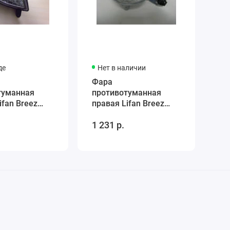
де
Нет в наличии
Фара
туманная
противотуманная
ifan Breez
правая Lifan Breez
L4116200
(хэчбек) LCA4116200
1 231 р.