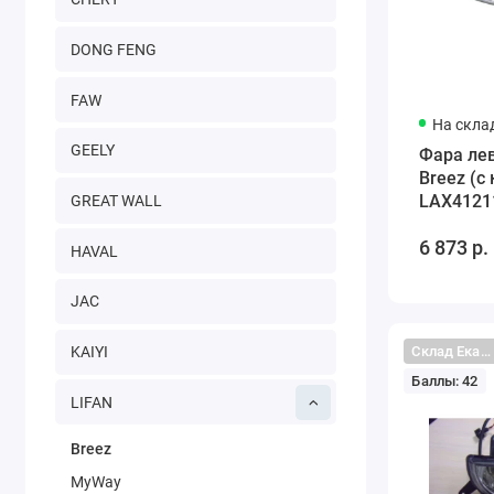
DONG FENG
FAW
На скла
GEELY
Фара лев
Breez (с
LAX4121
GREAT WALL
6 873 р.
HAVAL
JAC
Склад Екатеринбург
KAIYI
Баллы: 42
LIFAN
Breez
MyWay