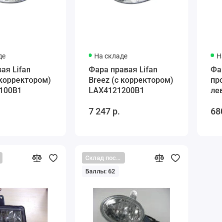
де
На складе
Н
ая Lifan
Фара правая Lifan
Фа
 корректором)
Breez (c корректором)
пр
100B1
LAX4121200B1
ле
(с
7 247 р.
68
Склад поставщика
Баллы: 62