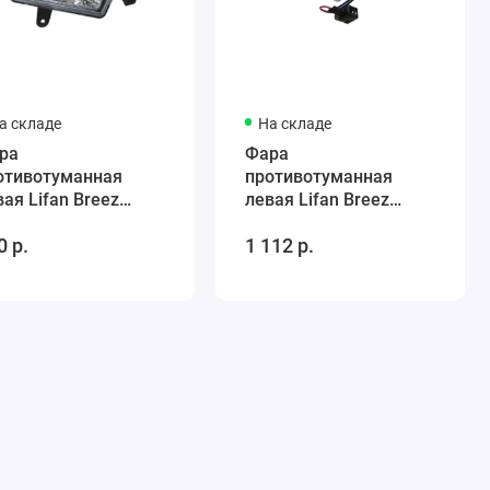
а складе
На складе
ра
Фара
отивотуманная
противотуманная
вая Lifan Breez
левая Lifan Breez
едан) L4116100
(хэчбек) LCA4116100
0 р.
1 112 р.