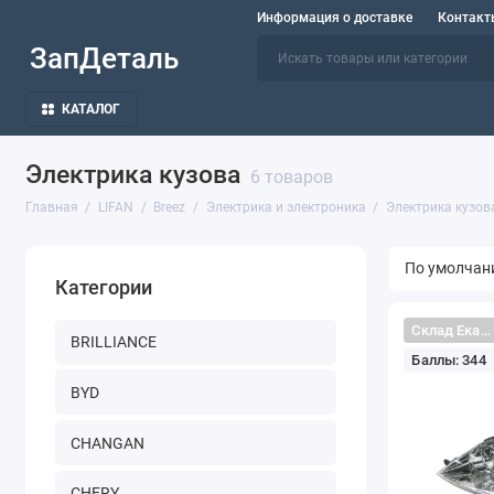
Информация о доставке
Контакт
ЗапДеталь
КАТАЛОГ
Электрика кузова
6 товаров
Главная
LIFAN
Breez
Электрика и электроника
Электрика кузов
Категории
Склад Екатеринбург
BRILLIANCE
Баллы: 344
BYD
CHANGAN
CHERY