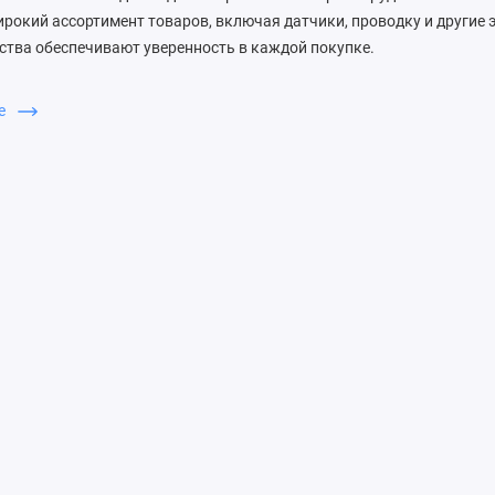
рокий ассортимент товаров, включая датчики, проводку и другие 
ства обеспечивают уверенность в каждой покупке.
бирают ЗапДеталь
ше
м высокое качество запчастей, конкурентные цены и оперативную
а готова помочь с выбором и консультацией.