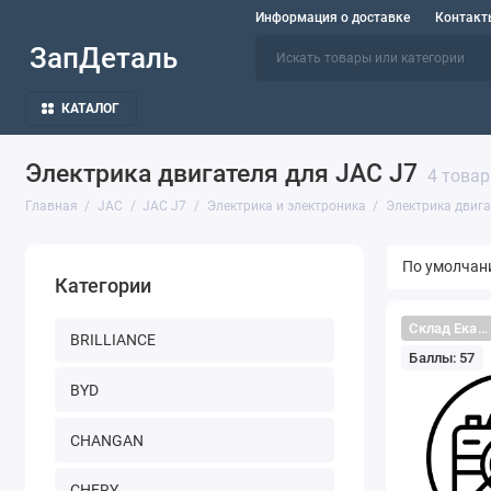
Информация о доставке
Контакт
ЗапДеталь
КАТАЛОГ
Электрика двигателя для JAC J7
4 товар
Главная
JAC
JAC J7
Электрика и электроника
Электрика двиг
Категории
Склад Екатеринбург
BRILLIANCE
Баллы: 57
BYD
CHANGAN
CHERY