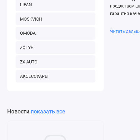
LIFAN
предлагаем ши
гарантия каче
MOSKVICH
Почему вы
Читать даль
OMODA
Мы гарантируе
команда всегд
ZOTYE
ZX AUTO
АКСЕССУАРЫ
Новости
показать все