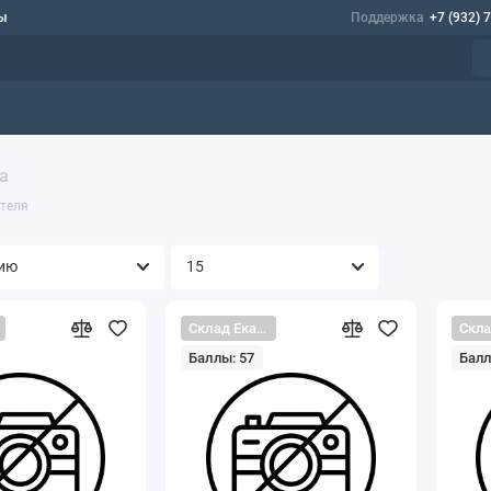
ы
Поддержка
+7 (932) 
а
ателя
Склад Екатеринбург
Баллы: 57
Балл