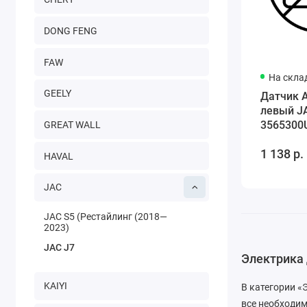
DONG FENG
FAW
На скла
GEELY
Датчик 
левый J
3565300
GREAT WALL
1 138 р.
HAVAL
JAC
JAC S5 (Рестайлинг (2018—
2023)
JAC J7
Электрика 
KAIYI
В категории «
все необходи