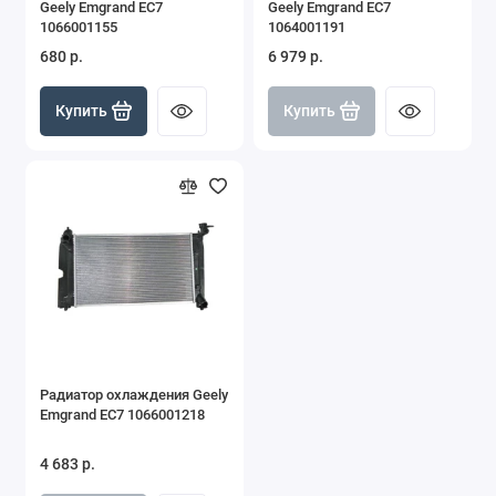
Geely Emgrand EC7
Geely Emgrand EC7
MK
1066001155
1064001191
680 р.
6 979 р.
MK Cross
Купить
Купить
Monjaro
Otaka
Vision
Emgrand New 2024-
Радиатор охлаждения Geely
Emgrand EC7 1066001218
4 683 р.