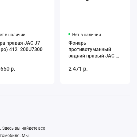
ет в наличии
Нет в наличии
ра правая JAC J7
Фонарь
epo) 4121200U7300
противотуманный
задний правый JAC J7
4133600U7300
 650 р.
2 471 р.
 Здесь вы найдете все
втомобиля. Мы