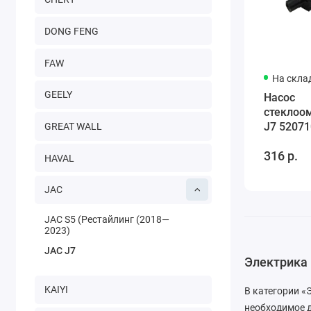
DONG FENG
FAW
На скла
GEELY
Насос
стеклоо
J7 5207
GREAT WALL
316 р.
HAVAL
JAC
JAC S5 (Рестайлинг (2018—
2023)
JAC J7
Электрика 
KAIYI
В категории «
необходимое 