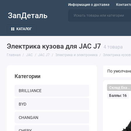
Информация о доставке
Контакт
ЗапДеталь
КАТАЛОГ
Электрика кузова для JAC J7
4 товара
Главная
JAC
JAC J7
Электрика и электроника
Электрика кузов
Категории
Склад Екатеринбург
BRILLIANCE
Баллы: 16
BYD
CHANGAN
CHERY