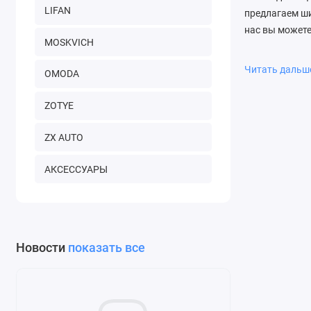
LIFAN
предлагаем ши
нас вы можете
MOSKVICH
Почему вы
Читать даль
OMODA
Мы гарантиру
команда всегд
ZOTYE
ZX AUTO
АКСЕССУАРЫ
Новости
показать все