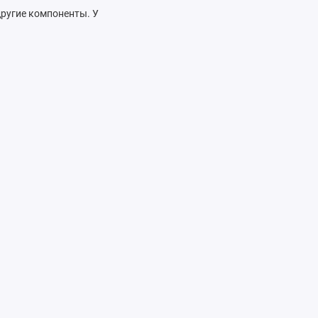
другие компоненты. У
 поддержку. Наша
автомобиля.