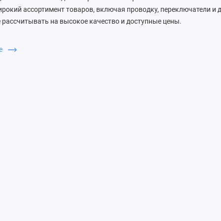
рокий ассортимент товаров, включая проводку, переключатели и 
 рассчитывать на высокое качество и доступные цены.
бирают ЗапДеталь
ше
ем быструю доставку, качественные запчасти и профессиональную
а готова помочь вам с выбором необходимых деталей для вашего 