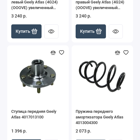
левый Geely Atlas (4G24)
правый Geely Atlas (4G24)
MK
(OOOVE) увеличенный
(OOOVE) увеличенный
ресурс VE4013005200
ресурс VE4013005000
3 240 р.
3 240 р.
MK Cross
Купить
Купить
Monjaro
Otaka
Vision
Emgrand New 2024-
Ступица передняя Geely
Пружина переднего
Atlas 4017013100
амортизатора Geely Atlas
4013004300
1 396 р.
2 073 р.