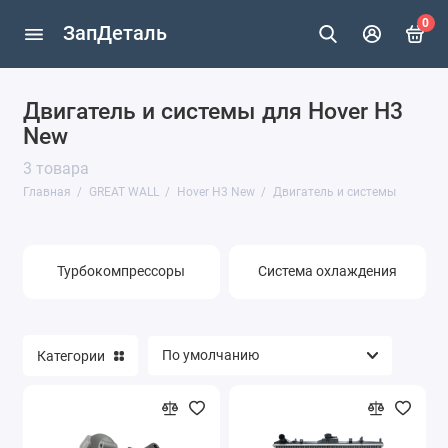
0
ЗапДеталь
Двигатель и системы для Hover H3
Hover
New
Hover H3
3 товара
Главная
GREAT WALL
Hover H3 New
Двигатель и системы
Hover H3 New
Hover H5
Турбокомпрессоры
Система охлаждения
Safe
Deer
Категории