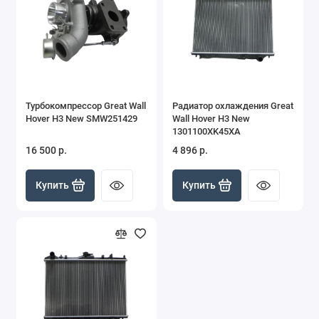
Турбокомпрессор Great Wall
Радиатор охлаждения Great
Hover H3 New SMW251429
Wall Hover H3 New
1301100XK45XA
16 500 р.
4 896 р.
Купить
Купить