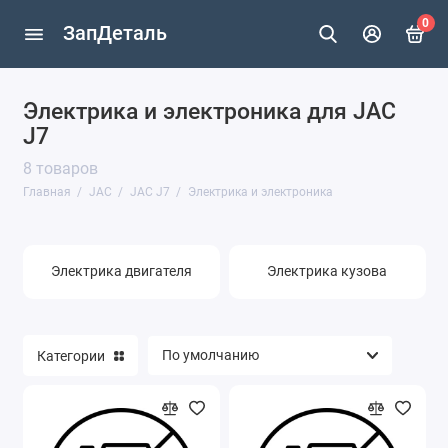
0
ЗапДеталь
Электрика и электроника для JAC
JAC S5 (Рестайлинг (2018—2023)
J7
JAC J7
8 товаров
Главная
JAC
JAC J7
Электрика и электроника
Электрика двигателя
Электрика кузова
Категории