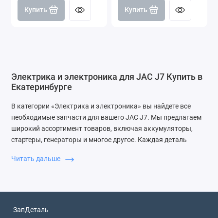
Купить
Купить
Электрика и электроника для JAC J7 Купить в
Екатеринбурге
В категории «Электрика и электроника» вы найдете все
необходимые запчасти для вашего JAC J7. Мы предлагаем
широкий ассортимент товаров, включая аккумуляторы,
стартеры, генераторы и многое другое. Каждая деталь
обеспечит надежную работу электрооборудования вашего
Читать дальше
автомобиля.
Почему выбирают ЗапДеталь
Мы гарантируем высокое качество запчастей, доступные
цены и быструю доставку. Наша команда профессионалов
ЗапДеталь