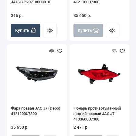
JAC J7 5207100U8010
4121100U7300
316 р.
35 650 р.
Купить
Купить
Фара правая JAC J7 (Depo)
Фонарь противотуманный
4121200U7300
задний правый JAC J7
4133600U7300
35 650 р.
2 471 р.