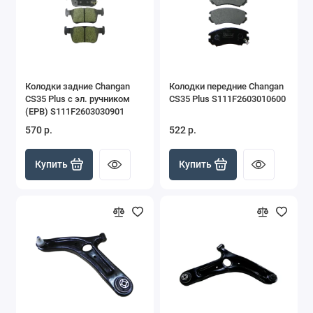
Колодки задние Changan
Колодки передние Changan
CS35 Plus с эл. ручником
CS35 Plus S111F2603010600
(EPB) S111F2603030901
570 р.
522 р.
Купить
Купить