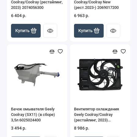
Coolray/Coolray (рестайлинг,
Coolray/Coolray New
MK
2023) 2074056300
(рест.2023-) 2069017200
6 404 р.
6 963 р.
MK Cross
Купить
Купить
Monjaro
Otaka
Vision
Бачок омывателя Geely
Вентилятор охлаждения
Coolray (SX11) (в сборе)
Geely Coolray/Coolray
3,5л 6025024400
(рестайлинг, 2023)
2078009600
3 494 р.
8 986 р.