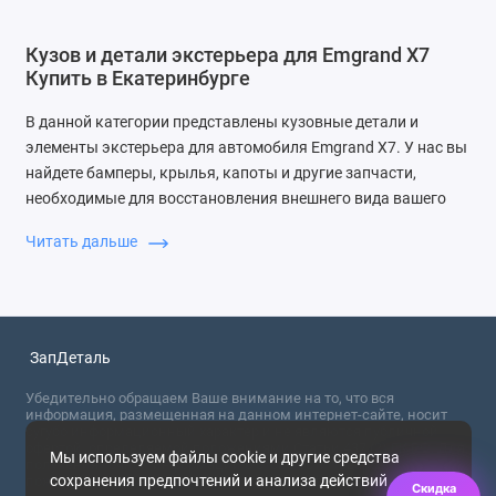
Кузов и детали экстерьера для Emgrand X7
Купить в Екатеринбурге
В данной категории представлены кузовные детали и
элементы экстерьера для автомобиля Emgrand X7. У нас вы
найдете бамперы, крылья, капоты и другие запчасти,
необходимые для восстановления внешнего вида вашего
авто. Мы предлагаем широкий ассортимент товаров по
Читать дальше
доступным ценам, а также быструю доставку и надежную
гарантию качества.
Почему выбирают ЗапДеталь
ЗапДеталь обеспечивает высокое качество запчастей,
ЗапДеталь
профессиональную поддержку и удобные условия покупки.
Убедительно обращаем Ваше внимание на то, что вся
Мы заботимся о своих клиентах и предлагаем только
информация, размещенная на данном интернет-сайте, носит
проверенные товары.
сугубо информационный характер и не являются публичной
офертой, определяемой положениями Статьи 437 (2) ГК РФ. Для
Мы используем файлы cookie и другие средства
получения точной информации о стоимости товаров,
сохранения предпочтений и анализа действий
пожалуйста, обращайтесь в ближайший офис продаж.
Скидка