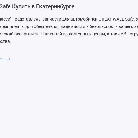
Safe Купить в Екатеринбурге
Шасси" представлены запчасти для автомобилей GREAT WALL Safe. У
компоненты для обеспечения надежности и безопасности вашего 
рокий ассортимент запчастей по доступным ценам, а также быстр
ства.
бирают ЗапДеталь
ше
едлагает удобный сервис, высокое качество товаров и профессио
воих клиентах и гарантируем, что каждая запчасть соответствует 