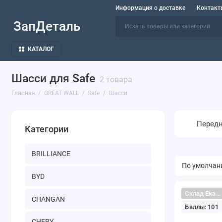
Информация о доставке
Контакт
ЗапДеталь
КАТАЛОГ
Шасси для Safe
2 товара
Главная
GREAT WALL
Safe
Шасси
Передн
Категории
BRILLIANCE
BYD
Склад Екатеринбург
CHANGAN
Баллы: 101
CHERY