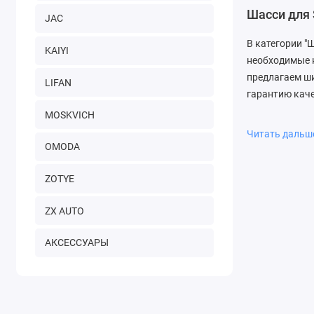
Шасси для 
JAC
В категории "
KAIYI
необходимые 
предлагаем ши
LIFAN
гарантию каче
MOSKVICH
Почему вы
Читать даль
ЗапДеталь пр
OMODA
заботимся о с
ZOTYE
ZX AUTO
АКСЕССУАРЫ