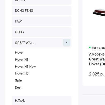
DONG FENG
FAW
GEELY
GREAT WALL
На скла
Hover
Амортиз
Great Wal
Hover H3
Hover (
Hover H3 New
увеличе
2 025 р.
Hover H5
VE29151
Safe
Deer
HAVAL