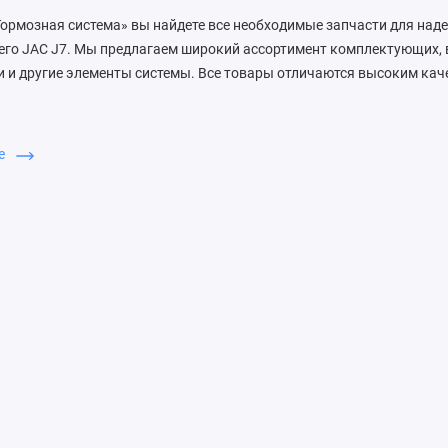
Тормозная система» вы найдете все необходимые запчасти для на
его JAC J7. Мы предлагаем широкий ассортимент комплектующих,
и и другие элементы системы. Все товары отличаются высоким ка
бирают ЗапДеталь
ше
ем быструю доставку, отличное качество запчастей и профессион
ас вы найдете все необходимое для вашего автомобиля JAC.