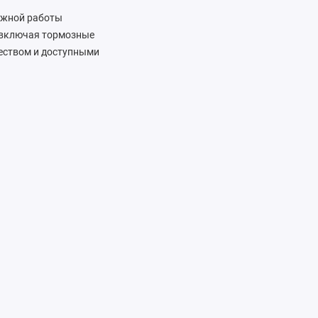
дежной работы
 включая тормозные
чеством и доступными
альную поддержку