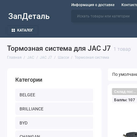
Информация о доставке
Контакт
ЗапДеталь
КАТАЛОГ
Тормозная система для JAC J7
1 товар
Главная
JAC
JAC J7
Шасси
Тормозная система
Категории
Склад поставщика
BELGEE
Баллы: 107
BRILLIANCE
BYD
CHANGAN