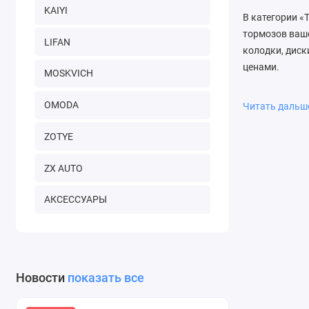
KAIYI
В категории «
тормозов ваш
LIFAN
колодки, диск
ценами.
MOSKVICH
Почему вы
OMODA
Читать даль
Мы гарантиру
клиентов. У н
ZOTYE
ZX AUTO
АКСЕССУАРЫ
Новости
показать все