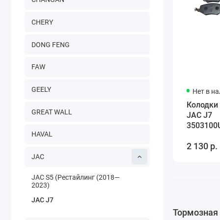
CHERY
DONG FENG
FAW
GEELY
Нет в н
Колодки
GREAT WALL
JAC J7
3503100
HAVAL
2 130 р.
JAC
JAC S5 (Рестайлинг (2018—
2023)
JAC J7
Тормозная 