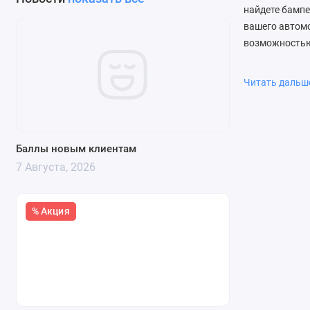
найдете бампе
вашего автом
возможностью
Почему вы
Читать даль
ЗапДеталь гар
профессионал
проверенные 
Баллы новым клиентам
7 Августа, 2026
% Акция