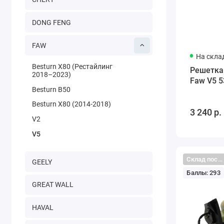
DONG FENG
FAW
На скла
Besturn X80 (Рестайлинг
Решетка
2018–2023)
Faw V5 
Besturn B50
Besturn X80 (2014-2018)
3 240 р.
V2
V5
Склад поставщика
GEELY
Баллы: 293
GREAT WALL
HAVAL