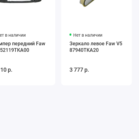
ет в наличии
Нет в наличии
мпер передний Faw
Зеркало левое Faw V5
 52119TKA00
87940TKA20
910 р.
3 777 р.