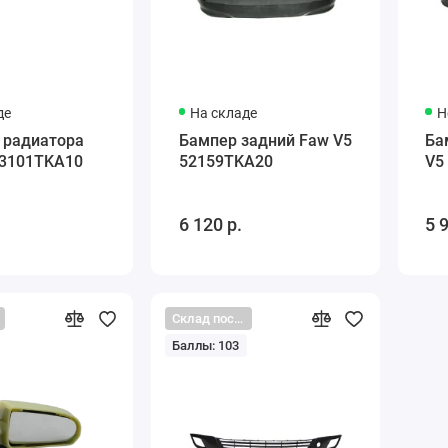
де
На складе
Н
 радиатора
Бампер задний Faw V5
Ба
53101TKA10
52159TKA20
V5
6 120 р.
5 
Склад поставщика
Баллы: 103