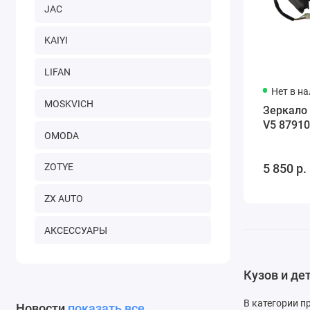
JAC
KAIYI
LIFAN
Нет в н
MOSKVICH
Зеркало
V5 8791
OMODA
ZOTYE
5 850 р.
ZX AUTO
АКСЕССУАРЫ
Кузов и де
В категории п
Новости
показать все