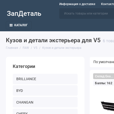
Информация о доставке
Контакт
ЗапДеталь
КАТАЛОГ
Кузов и детали экстерьера для V5
6 тов
Главная
FAW
V5
Кузов и детали экстерьера
Категории
Склад Екатеринбург
BRILLIANCE
Баллы: 162
BYD
CHANGAN
CHERY