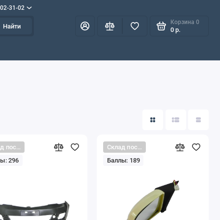
702-31-02
Корзина
0
Найти
0 р.
Склад поставщика
Склад поставщика
ы: 296
Баллы: 189