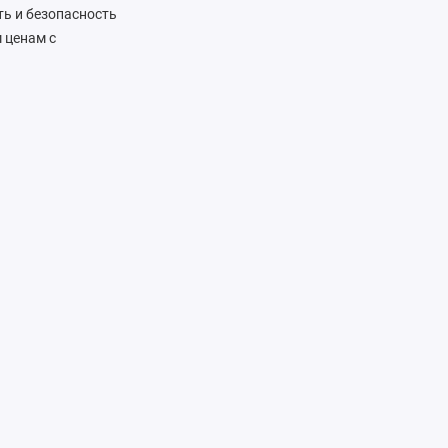
ть и безопасность
 ценам с
азов и
редлагаем только