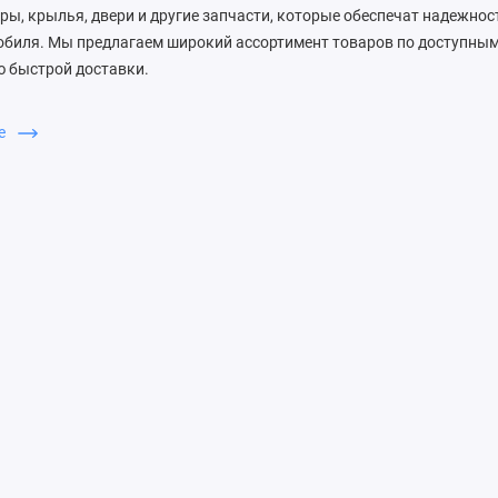
ры, крылья, двери и другие запчасти, которые обеспечат надежнос
обиля. Мы предлагаем широкий ассортимент товаров по доступным
 быстрой доставки.
бирают ЗапДеталь
ше
антирует высокое качество запчастей, оперативную обработку зак
ьную поддержку клиентов. Мы заботимся о каждом покупателе и п
товары.