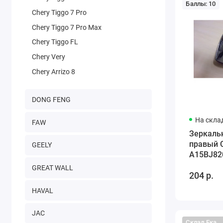
Баллы: 10
Chery Tiggo 7 Pro
Chery Tiggo 7 Pro Max
Chery Tiggo FL
Chery Very
Chery Arrizo 8
DONG FENG
На скла
FAW
Зеркаль
правый C
GEELY
A15BJ82
GREAT WALL
204 р.
HAVAL
JAC
Склад Екатеринбург