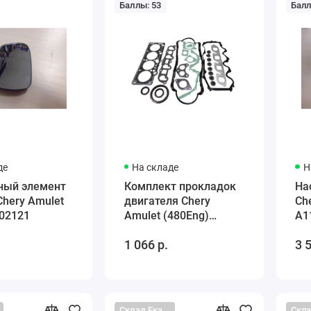
Баллы: 53
Балл
де
На складе
Н
ный элемент
Комплект прокладок
На
hery Amulet
двигателя Chery
Ch
02121
Amulet (480Eng)
A1
480000000
1 066 р.
3 
Склад Екатеринбург