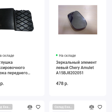
а складе
На складе
глушка
Зеркальный элемент
ксировочного
левый Chery Amulet
юка переднего
A15BJ8202051
мпера Chery Amulet
 р.
478 р.
52803663BADQ
Склад Екатеринбург
Склад Екатеринбург