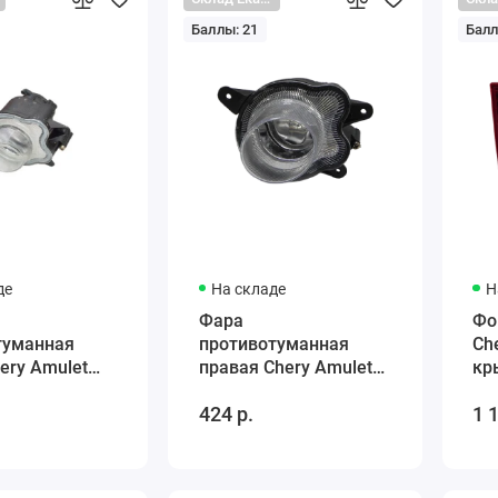
Баллы: 21
Балл
де
На складе
Н
Фара
Фо
туманная
противотуманная
Ch
ery Amulet
правая Chery Amulet
кр
010BA
A153732020BA
A1
424 р.
1 