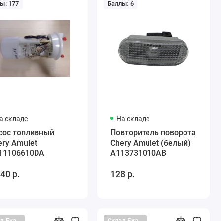
ы: 177
Баллы: 6
а складе
На складе
сос топливный
Повторитель поворота
ery Amulet
Chery Amulet (белый)
11106610DA
A113731010AB
540 р.
128 р.
Склад Екатеринбург
Склад Екатеринбург