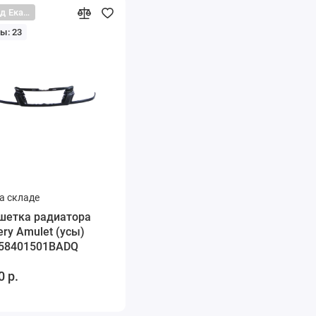
Склад Екатеринбург
ы: 23
а складе
шетка радиатора
ery Amulet (усы)
58401501BADQ
0 р.