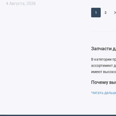
4 Августа, 2026
1
2
Запчасти д
В категории п
ассортимент д
имеют высоко
Почему вы
Мы гарантируе
Читать даль
найдете все н