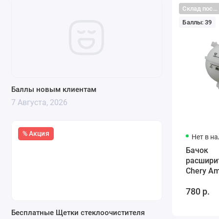
Склад поставщика
Баллы: 39
Баллы новым клиентам
7 Августа, 2026
% Акция
Нет в н
Бачок
расшири
Chery Am
A111311
780 р.
Бесплатные Щетки стеклоочистителя