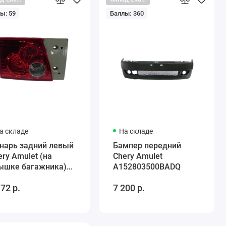
ы: 59
Баллы: 360
а складе
На складе
нарь задний левый
Бампер передний
ery Amulet (на
Chery Amulet
ышке багажника)
A152803500BADQ
53773010BA
172 р.
7 200 р.