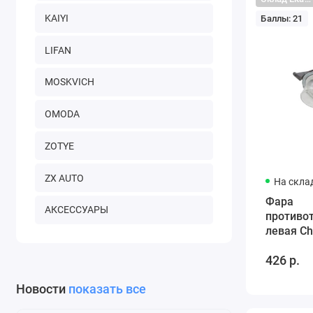
KAIYI
Баллы: 21
LIFAN
MOSKVICH
OMODA
ZOTYE
ZX AUTO
На скла
Фара
АКСЕССУАРЫ
противо
левая Ch
A153732
426 р.
Новости
показать все