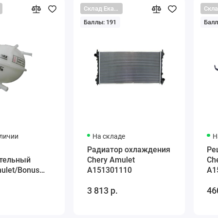
Склад Екатеринбург
Баллы: 191
Балл
аличии
На складе
Н
Радиатор охлаждения
Ре
тельный
Chery Amulet
Ch
ulet/Bonus
A151301110
A1
111BA
3 813 р.
46