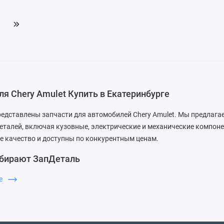
ля Chery Amulet Купить в Екатеринбурге
редставлены запчасти для автомобилей Chery Amulet. Мы предлаг
еталей, включая кузовные, электрические и механические компон
е качество и доступны по конкурентным ценам.
бирают ЗапДеталь
м быструю доставку, отличное обслуживание и возможность возвр
ше
еобходимое для вашего автомобиля.