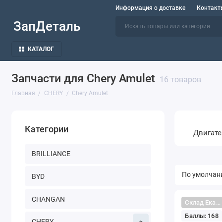
Информация о доставке
Контакт
ЗапДеталь
КАТАЛОГ
Запчасти для Chery Amulet
16 товаров
Главная
CHERY
Chery Amulet
Категории
Двигате
BRILLIANCE
BYD
CHANGAN
Склад Екатеринбург
Баллы: 168
CHERY