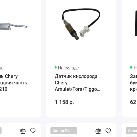
де
На складе
Н
ь Chery
Датчик кислорода
За
адняя часть
Chery
бу
210
Amulet/Fora/Tiggo
кр
A111205310DA
ба
1 158 р.
62
A1
Склад Екатеринбург