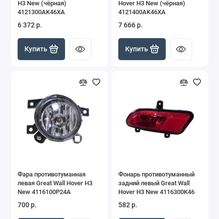
H3 New (чёрная)
Hover H3 New (чёрная)
4121300AK46XA
4121400AK46XA
6 372 р.
7 666 р.
Купить
Купить
Фара противотуманная
Фонарь противотуманный
левая Great Wall Hover H3
задний левый Great Wall
New 4116100P24A
Hover H3 New 4116300K46
700 р.
582 р.