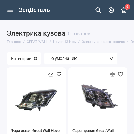
0
ЗапДеталь
Электрика кузова
Hover
6 товаров
Главная
GREAT WALL
Hover H3 New
Электрика и электроника
Э
Hover H3
Категории
Hover H3 New
Hover H5
Safe
Deer
Фара левая Great Wall Hover
Фара правая Great Wall