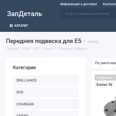
Информация о доставке
Контакт
ЗапДеталь
КАТАЛОГ
Передняя подвеска для E5
1 товар
Главная
KAIYI
E5
Шасси
Передняя подвеска
Категории
Склад Екатеринбург
BRILLIANCE
Баллы: 98
BYD
CHANGAN
CHERY