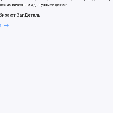
ысоким качеством и доступными ценами.
бирают ЗапДеталь
м быструю доставку, надежность и отличное обслуживание. У нас
ше
естве каждой запчасти.