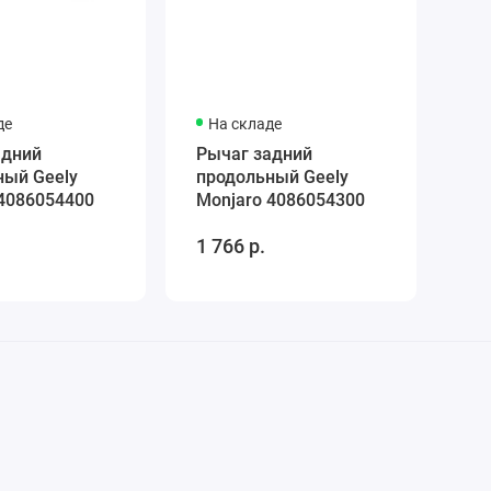
де
На складе
адний
Рычаг задний
ный Geely
продольный Geely
 4086054400
Monjaro 4086054300
1 766 р.