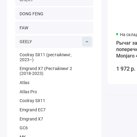
DONG FENG
FAW
На скла
GEELY
Рычаг з
попереч
Coolray SX11 (рестайлинг,
Monjaro
2023–)
1 972 р.
Emgrand X7 (Рестайлинг 2
(2018-2023)
Atlas
Atlas Pro
Coolray SX11
Emgrand EC7
Emgrand X7
GC6