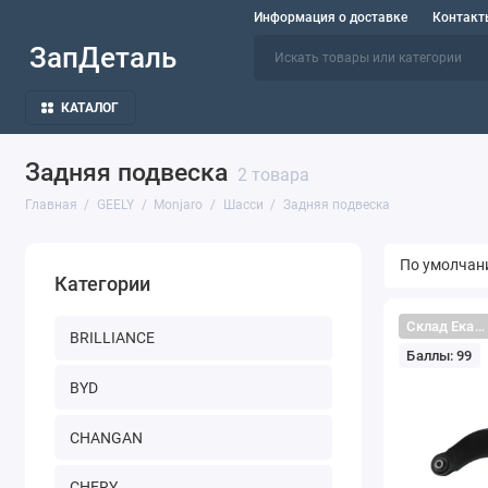
Информация о доставке
Контакт
ЗапДеталь
КАТАЛОГ
Задняя подвеска
2 товара
Главная
GEELY
Monjaro
Шасси
Задняя подвеска
Категории
Склад Екатеринбург
BRILLIANCE
Баллы: 99
BYD
CHANGAN
CHERY