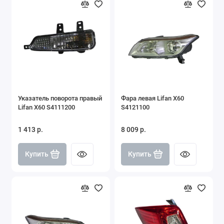
Указатель поворота правый
Фара левая Lifan X60
Lifan X60 S4111200
S4121100
1 413 р.
8 009 р.
Купить
Купить