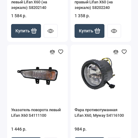
левый Lifan X60 (на
правый Lifan X60 (на
зеркало) S8202140
зеркало) S8202240
1 584 р.
1 358 р.
Купить
Купить
Указатель поворота левый
Фара противотуманная
Lifan X60 S4111100
Lifan X60, Myway S4116100
1 446 р.
984 р.