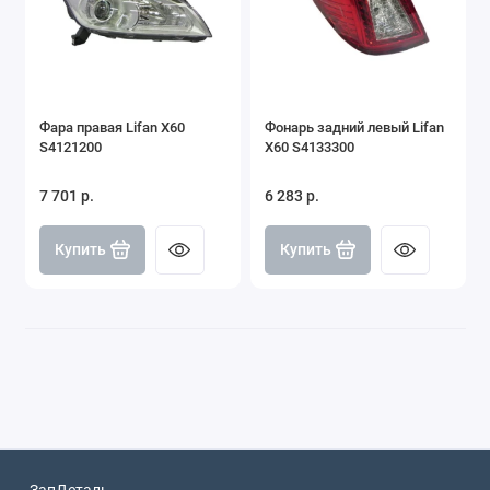
Фара правая Lifan X60
Фонарь задний левый Lifan
S4121200
X60 S4133300
7 701 р.
6 283 р.
Купить
Купить