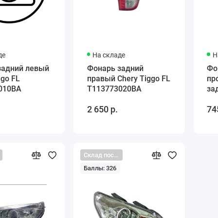
де
На складе
Н
задний левый
Фонарь задний
Фо
ggo FL
правый Chery Tiggo FL
пр
010BA
T113773020BA
за
Ti
2 650 р.
74
T1
Склад поставщика
Баллы: 326