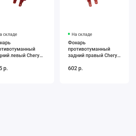
а складе
На складе
нарь
Фонарь
отивотуманный
противотуманный
дний левый Chery
задний правый Chery
ggo FL
Tiggo FL
5 р.
602 р.
13732030BA
T113732040BA