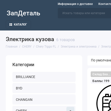
Информация о доставке
Контакт
ЗапДеталь
КАТАЛОГ
Электрика кузова
6 товаров
Главная
CHERY
Chery Tiggo FL
Электрика и электроника
Электр
Категории
Склад Екатеринбург
BRILLIANCE
Баллы: 199
BYD
CHANGAN
CHERY