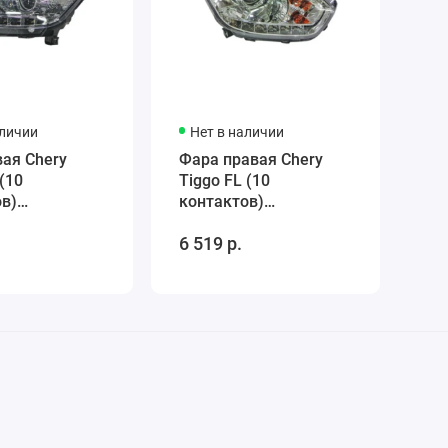
аличии
Нет в наличии
ая Chery
Фара правая Chery
 (10
Tiggo FL (10
в)
контактов)
010AF
T113772020AF
6 519 р.