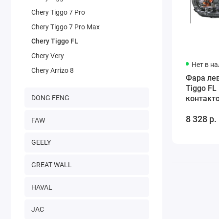
Chery Tiggo 7 Pro
Chery Tiggo 7 Pro Max
Chery Tiggo FL
Chery Very
Нет в н
Chery Arrizo 8
Фара лев
Tiggo FL
DONG FENG
контакто
T113772
8 328 р.
FAW
GEELY
GREAT WALL
HAVAL
JAC