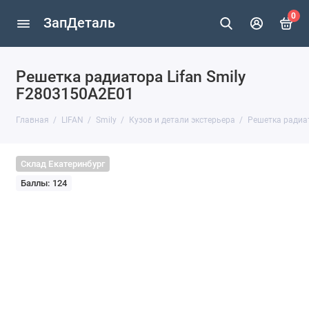
0
ЗапДеталь
Решетка радиатора Lifan Smily
F2803150A2E01
Главная
LIFAN
Smily
Кузов и детали экстерьера
Решетка радиат
Склад Екатеринбург
Баллы: 124