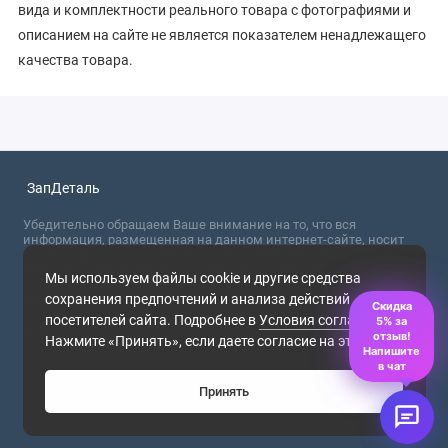
вида и комплектности реального товара с фотографиями и
описанием на сайте не является показателем ненадлежащего
качества товара.
ЗапДеталь
Убедительно обращаем Ваше внимание на то, что вся
информация, размещенная на данном интернет-сайте, носит
сугубо информационный характер и не являются публичной
офертой, определяемой положениями Статьи 437 (2) ГК РФ. Для
Мы используем файлы cookie и другие средства
получения точной информации о стоимости товаров,
сохранения предпочтений и анализа действий
пожалуйста, обращайтесь в ближайший офис продаж.
Скидка
посетителей сайта. Подробнее в
Условия соглашения
.
5% за
2026
отзыв!
Нажмите «Принять», если даете согласие на это.
Напишите
в чат
Принять