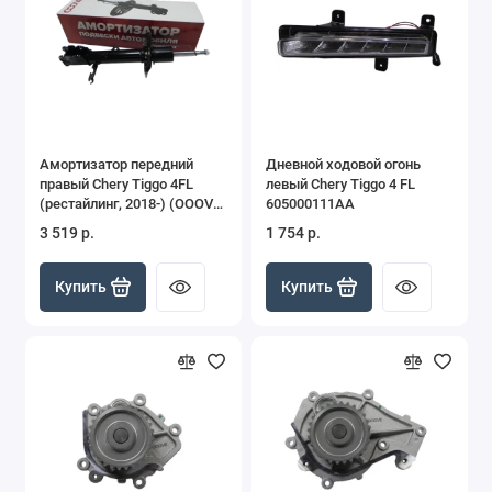
Chery Arrizo 8
Амортизатор передний
Дневной ходовой огонь
правый Chery Tiggo 4FL
левый Chery Tiggo 4 FL
(рестайлинг, 2018-) (OOOVE)
605000111AA
увеличенный ресурс
3 519 р.
1 754 р.
VE202000262AA
Купить
Купить