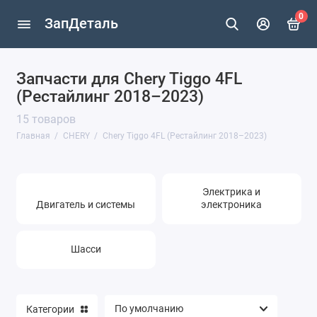
0
ЗапДеталь
Запчасти для Chery Tiggo 4FL
Chery Tiggo 4FL (Рестайлинг 2018–2023)
(Рестайлинг 2018–2023)
Chery Amulet
15 товаров
Главная
CHERY
Chery Tiggo 4FL (Рестайлинг 2018–2023)
Chery Bonus
Chery Cross Eastar (B14)
Электрика и
Chery Fora
Двигатель и системы
электроника
Chery Indis
Шасси
Chery Kimo
Chery M11
Категории