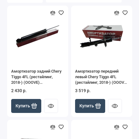
Chery QQ
Chery QQ6
Chery Tiggo
Chery Tiggo 2
Chery Tiggo 3
Амортизатор задний Chery
Амортизатор передний
Chery Tiggo 4 Pro
Tiggo 4FL (рестайлинг,
левый Chery Tiggo 4FL
2018-) (OOOVE)
(рестайлинг, 2018-) (OOOVE)
увеличенный ресурс
увеличенный ресурс
Chery Tiggo 7 Pro
2 430 р.
3 519 р.
VE202000265AA
VE202000261AA
Chery Tiggo 7 Pro Max
Купить
Купить
Chery Tiggo FL
Chery Very