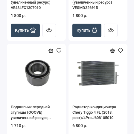
(увеличенный ресурс)
(увеличенный ресурс)
VE484FC1307010
VESMD326915
1 800 р.
1 800 р.
Купить
Купить
Подшипник передней
Радиатор кондиционера
ступицы (OOOVE)
Chery Tiggo 4 FL (2018,
увеличенный ресурс,
рест)/4Pro J608105010
42x80x45 VET113003015
1 710 р.
6 800 р.