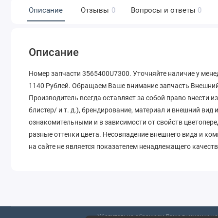
Описание
Отзывы
0
Вопросы и ответы
0
Описание
Номер запчасти 3565400U7300. Уточняйте наличие у мене
1140 Рублей. Обращаем Ваше внимание запчасть Внешний 
Производитель всегда оставляет за собой право внести и
блистер/ и т. д.), брендирование, материал и внешний вид
ознакомительными и в зависимости от свойств цветопере
разные оттенки цвета. Несовпадение внешнего вида и ко
на сайте не является показателем ненадлежащего качеств
Убедительно обращаем Ваше внимание на 