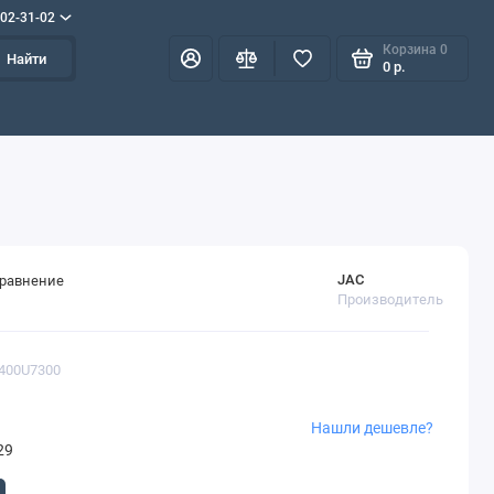
702-31-02
Корзина
0
Найти
0 р.
JAC
сравнение
Производитель
5400U7300
Нашли дешевле?
29