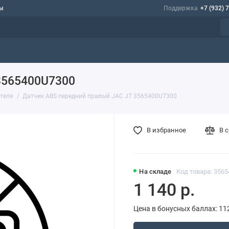
ы
Поддержка
+7 (932) 
3565400U7300
ателя
Датчик ABS передний правый JAC J7 3565400U7300
В избранное
В 
На складе
Код товара: 356
1 140 р.
Цена в бонусных баллах: 11