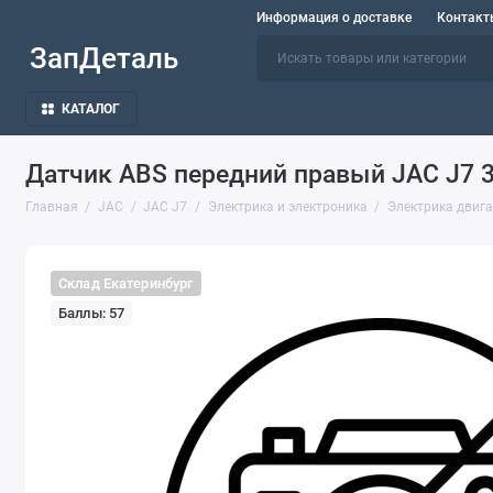
Информация о доставке
Контакт
ЗапДеталь
КАТАЛОГ
Датчик ABS передний правый JAC J7 
Главная
JAC
JAC J7
Электрика и электроника
Электрика двиг
Склад Екатеринбург
Баллы: 57