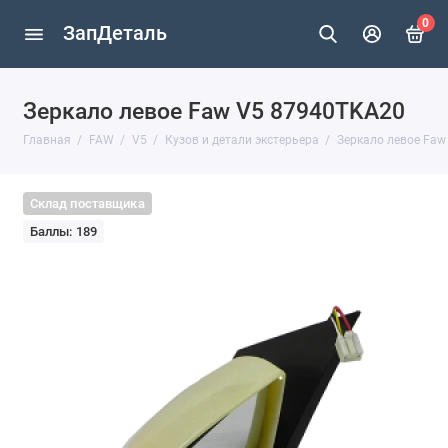
0
ЗапДеталь
Зеркало левое Faw V5 87940TKA20
Главная
FAW
V5
Кузов и детали экстерьера
Зеркало левое Faw
Склад поставщика
Баллы: 189