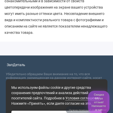
ознакомительными и в зависимости от свойств
цветопередачи изображения на экране вашего устройства
могут иметь разные оттенки цвета. Несовпадение внешнего
вида и комплектности реального товара с фотографиями и
описанием на сайте не является показателем ненадлежащего
качества товара.
ЗапДеталь
Убедительно обращаем Ваше внимание на то, что вся
информация, размещенная на данном интернет-сайте, носит
сугубо информационный характер и не являются публичной
офертой, определяемой положениями Статьи 437 (2) ГК РФ. Для
Мы используем файлы cookie и другие средства
получения точной информации о стоимости товаров,
сохранения предпочтений и анализа действий
пожалуйста, обращайтесь в ближайший офис продаж.
Скидка
посетителей сайта. Подробнее в
Условия соглашения
.
5% за
2026
отзыв!
Нажмите «Принять», если даете согласие на это.
Напишите
в чат
Нужна помощь? Напишите!