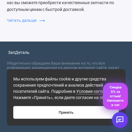
нас вы сможете приобрести качественные запчасти по
доступным ценам с быстрой доставкой.
Читать дальше
Почему выбирают ЗапДеталь
Мы гарантируем высокое качество товаров, оперативную
обработку заказов и профессиональную поддержку
клиентов. Покупая у нас, вы можете быть уверены в
надежности и долговечности запчастей.
ЗапДеталь
Убедительно обращаем Ваше внимание на то, что вся
информация, размещенная на данном интернет-сайте, носит
сугубо информационный характер и не являются публичной
офертой, определяемой положениями Статьи 437 (2) ГК РФ. Для
Мы используем файлы cookie и другие средства
получения точной информации о стоимости товаров,
сохранения предпочтений и анализа действий
пожалуйста, обращайтесь в ближайший офис продаж.
Скидка
посетителей сайта. Подробнее в
Условия соглашения
.
5% за
2026
отзыв!
Нажмите «Принять», если даете согласие на это.
Напишите
в чат
Принять