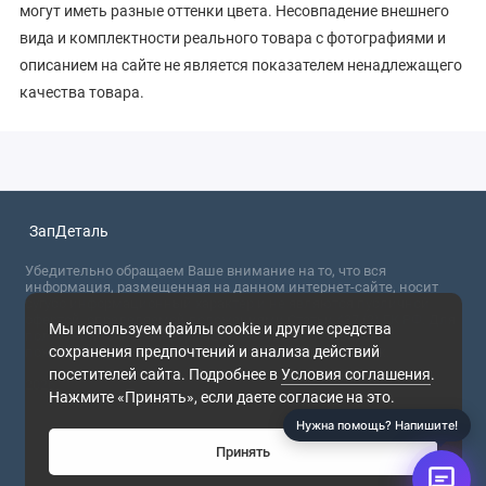
могут иметь разные оттенки цвета. Несовпадение внешнего
вида и комплектности реального товара с фотографиями и
описанием на сайте не является показателем ненадлежащего
качества товара.
ЗапДеталь
Убедительно обращаем Ваше внимание на то, что вся
информация, размещенная на данном интернет-сайте, носит
сугубо информационный характер и не являются публичной
офертой, определяемой положениями Статьи 437 (2) ГК РФ. Для
Мы используем файлы cookie и другие средства
получения точной информации о стоимости товаров,
сохранения предпочтений и анализа действий
пожалуйста, обращайтесь в ближайший офис продаж.
Скидка
посетителей сайта. Подробнее в
Условия соглашения
.
5% за
2026
отзыв!
Нажмите «Принять», если даете согласие на это.
Напишите
в чат
Нужна помощь? Напишите!
Принять