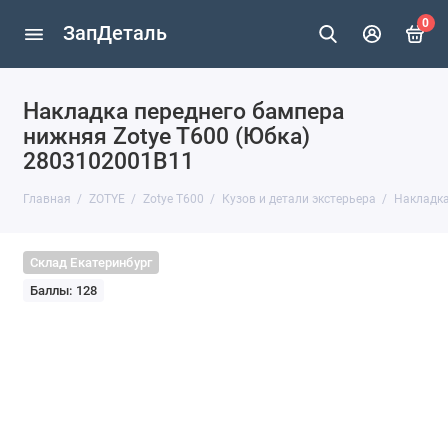
0
ЗапДеталь
Накладка переднего бампера
нижняя Zotye T600 (Юбка)
2803102001B11
Главная
ZOTYE
Zotye T600
Кузов и детали экстерьера
Накладка
Склад Екатеринбург
Баллы: 128