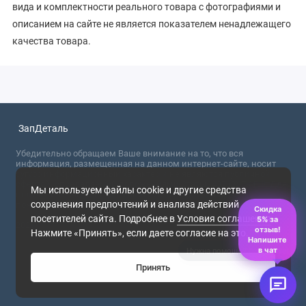
вида и комплектности реального товара с фотографиями и
описанием на сайте не является показателем ненадлежащего
качества товара.
ЗапДеталь
Убедительно обращаем Ваше внимание на то, что вся
информация, размещенная на данном интернет-сайте, носит
сугубо информационный характер и не являются публичной
офертой, определяемой положениями Статьи 437 (2) ГК РФ. Для
Мы используем файлы cookie и другие средства
получения точной информации о стоимости товаров,
сохранения предпочтений и анализа действий
пожалуйста, обращайтесь в ближайший офис продаж.
Скидка
посетителей сайта. Подробнее в
Условия соглашения
.
5% за
2026
отзыв!
Нажмите «Принять», если даете согласие на это.
Напишите
в чат
Принять