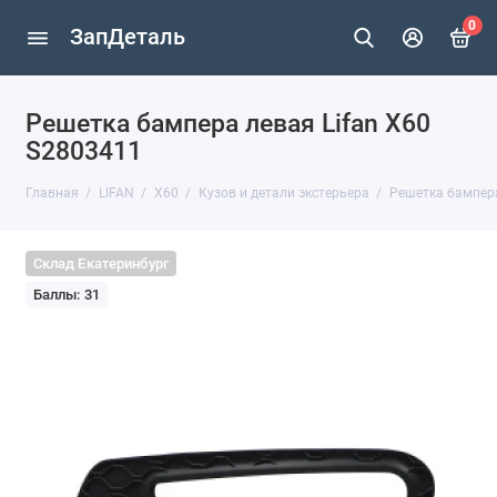
0
ЗапДеталь
Решетка бампера левая Lifan X60
S2803411
Главная
LIFAN
X60
Кузов и детали экстерьера
Решетка бампера
Склад Екатеринбург
Баллы: 31