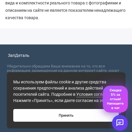
вида и комплектности реального товара с фотографиями и
описанием на сайте не является показателем ненадлежащего
качества товара.
ЗапДеталь
Убедительно обращаем Ваше внимание на то, что вся
информация, размещенная на данном интернет-сайте, носит
сугубо информационный характер и не являются публичной
офертой, определяемой положениями Статьи 437 (2) ГК РФ. Для
Мы используем файлы cookie и другие средства
получения точной информации о стоимости товаров,
сохранения предпочтений и анализа действий
пожалуйста, обращайтесь в ближайший офис продаж.
Скидка
посетителей сайта. Подробнее в
Условия соглашения
.
5% за
2026
отзыв!
Нажмите «Принять», если даете согласие на это.
Напишите
в чат
Принять