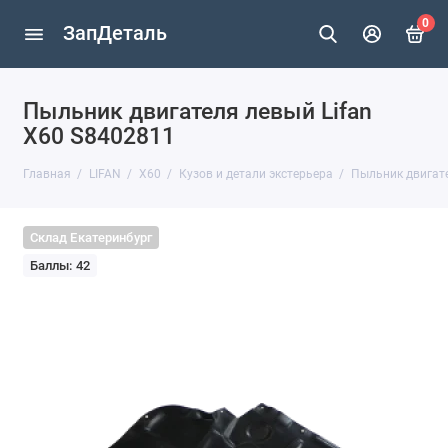
0
ЗапДеталь
Пыльник двигателя левый Lifan
X60 S8402811
Главная
LIFAN
X60
Кузов и детали экстерьера
Пыльник двигате
Склад Екатеринбург
Баллы: 42