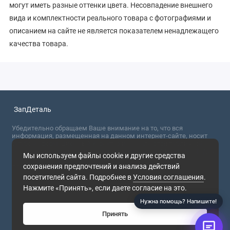
могут иметь разные оттенки цвета. Несовпадение внешнего
вида и комплектности реального товара с фотографиями и
описанием на сайте не является показателем ненадлежащего
качества товара.
ЗапДеталь
Убедительно обращаем Ваше внимание на то, что вся
информация, размещенная на данном интернет-сайте, носит
сугубо информационный характер и не являются публичной
офертой, определяемой положениями Статьи 437 (2) ГК РФ. Для
Мы используем файлы cookie и другие средства
получения точной информации о стоимости товаров,
сохранения предпочтений и анализа действий
пожалуйста, обращайтесь в ближайший офис продаж.
посетителей сайта. Подробнее в
Условия соглашения
.
2026
Нажмите «Принять», если даете согласие на это.
Нужна помощь? Напишите!
Принять