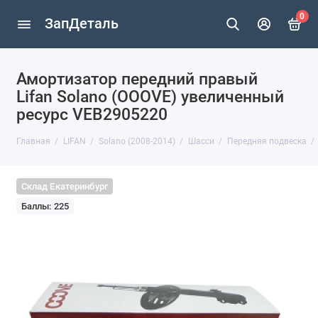
0
ЗапДеталь
Амортизатор передний правый
Lifan Solano (OOOVE) увеличенный
ресурс VEB2905220
Главная
LIFAN
Solano (2008-2014)
Шасси
Передняя подвеска
Склад Екатеринбург
Баллы: 225