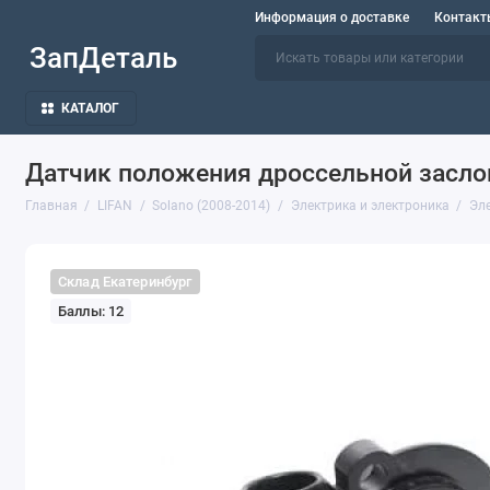
Информация о доставке
Контакт
ЗапДеталь
КАТАЛОГ
Датчик положения дроссельной заслонк
Главная
LIFAN
Solano (2008-2014)
Электрика и электроника
Эл
Склад Екатеринбург
Баллы: 12