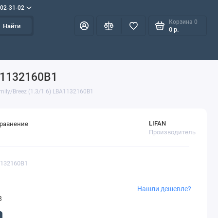
702-31-02
Корзина
0
Найти
0 р.
BA1132160B1
ily/Breez (1.3/1.6) LBA1132160B1
LIFAN
сравнение
Производитель
1132160B1
Нашли дешевле?
8