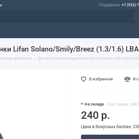
ы
Поддержка
+7 (932) 
и Lifan Solano/Smily/Breez (1.3/1.6) L
ектрика двигателя
Датчик положения дроссельной заслонки Lifan Solano/Sm
В избранное
В 
На складе
Код товара: LBA
240 р.
Цена в бонусных баллах: 23