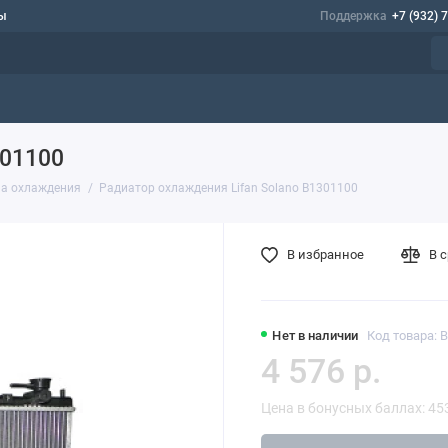
ы
Поддержка
+7 (932) 
301100
а охлаждения
Радиатор охлаждения Lifan Solano B1301100
В избранное
В 
Нет в наличии
Код товара: 
4 576 р.
Цена в бонусных баллах: 45