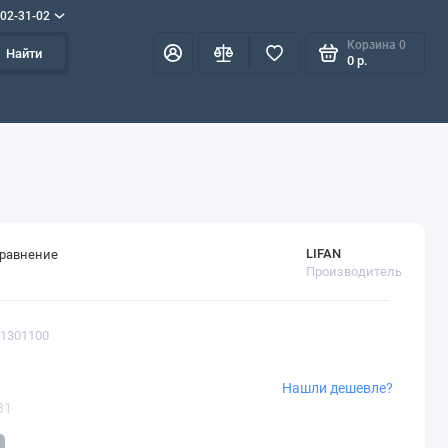
702-31-02
Корзина
0
Найти
0 р.
LIFAN
сравнение
Производитель
B1301100
Нашли дешевле?
31