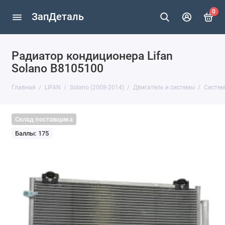
0
ЗапДеталь
Радиатор кондиционера Lifan
Solano B8105100
Главная
LIFAN
Solano (2008-2014)
Двигатель и системы
Систем
Склад поставщика
Баллы: 175