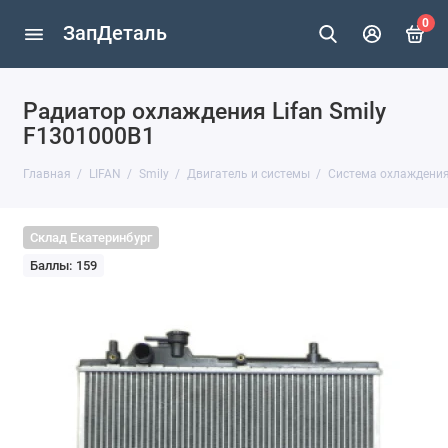
0
ЗапДеталь
Радиатор охлаждения Lifan Smily
F1301000B1
Главная
LIFAN
Smily
Двигатель и системы
Система охлаждени
Склад Екатеринбург
Баллы: 159