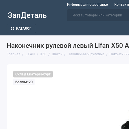
Информация о доставке
Контакт
ЗапДеталь
КАТАЛОГ
Наконечник рулевой левый Lifan X50 
Главная
LIFAN
X50
Шасси
Наконечники рулевые
Наконечник
Склад Екатеринбург
Баллы: 20