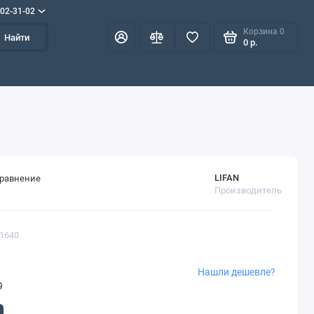
702-31-02
Корзина
0
Найти
0 р.
LIFAN
сравнение
Производитель
01640
Нашли дешевле?
9