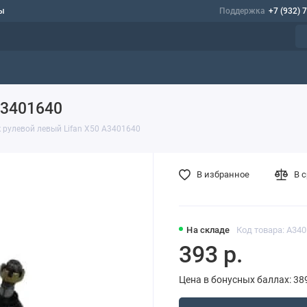
ы
Поддержка
+7 (932) 
A3401640
 рулевой левый Lifan X50 A3401640
В избранное
В 
На складе
Код товара: A34
393 р.
Цена в бонусных баллах: 38