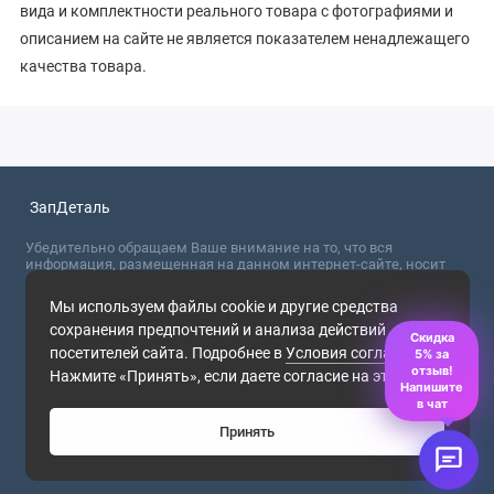
вида и комплектности реального товара с фотографиями и
описанием на сайте не является показателем ненадлежащего
качества товара.
ЗапДеталь
Убедительно обращаем Ваше внимание на то, что вся
информация, размещенная на данном интернет-сайте, носит
сугубо информационный характер и не являются публичной
офертой, определяемой положениями Статьи 437 (2) ГК РФ. Для
Мы используем файлы cookie и другие средства
получения точной информации о стоимости товаров,
сохранения предпочтений и анализа действий
пожалуйста, обращайтесь в ближайший офис продаж.
Скидка
посетителей сайта. Подробнее в
Условия соглашения
.
5% за
2026
отзыв!
Нажмите «Принять», если даете согласие на это.
Напишите
в чат
Принять