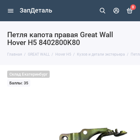
0
ЗапДеталь
Петля капота правая Great Wall
Hover H5 8402800K80
Главная
GREAT WALL
Hover H5
Кузов и детали экстерьера
Петл
Склад Екатеринбург
Баллы: 35