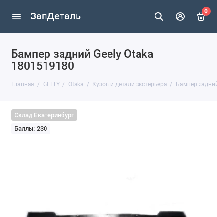
0
ЗапДеталь
Бампер задний Geely Otaka
1801519180
Главная
GEELY
Otaka
Кузов и детали экстерьера
Бампер задний
Склад Екатеринбург
Баллы: 230