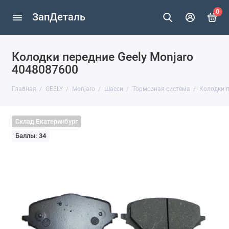
0
ЗапДеталь
Колодки передние Geely Monjaro
4048087600
Главная
GEELY
Monjaro
Шасси
Тормозная система
Колодки п
Склад Екатеринбург
Баллы: 34