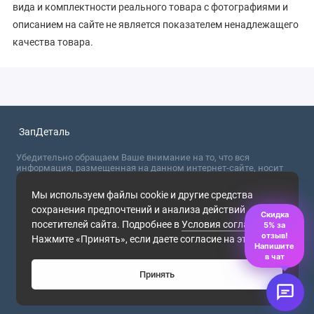
вида и комплектности реального товара с фотографиями и
описанием на сайте не является показателем ненадлежащего
качества товара.
ЗапДеталь
Убедительно обращаем Ваше внимание на то, что вся
информация, размещенная на данном интернет-сайте, носит
сугубо информационный характер и не являются публичной
офертой, определяемой положениями Статьи 437 (2) ГК РФ. Для
Мы используем файлы cookie и другие средства
получения точной информации о стоимости товаров,
сохранения предпочтений и анализа действий
пожалуйста, обращайтесь в ближайший офис продаж.
Скидка
посетителей сайта. Подробнее в
Условия соглашения
.
5% за
2026
отзыв!
Нажмите «Принять», если даете согласие на это.
Напишите
в чат
Принять