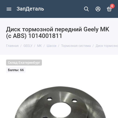
0
ЗапДеталь
Диск тормозной передний Geely MK
(с АBS) 1014001811
Главная
GEELY
MK
Шасси
Тормозная система
Диск тормозно
Склад Екатеринбург
Баллы: 66