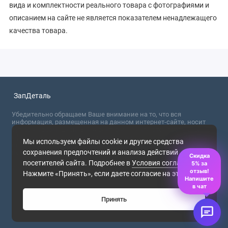
вида и комплектности реального товара с фотографиями и
описанием на сайте не является показателем ненадлежащего
качества товара.
ЗапДеталь
Убедительно обращаем Ваше внимание на то, что вся
информация, размещенная на данном интернет-сайте, носит
сугубо информационный характер и не являются публичной
офертой, определяемой положениями Статьи 437 (2) ГК РФ. Для
Мы используем файлы cookie и другие средства
получения точной информации о стоимости товаров,
сохранения предпочтений и анализа действий
пожалуйста, обращайтесь в ближайший офис продаж.
Скидка
посетителей сайта. Подробнее в
Условия соглашения
.
5% за
2026
отзыв!
Нажмите «Принять», если даете согласие на это.
Напишите
в чат
Принять