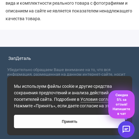
вида и комплектности реального товара с фотографиями и
описанием на сайте не является показателем ненадлежащего
качества товара.
ЗапДеталь
Убедительно обращаем Ваше внимание на то, что вся
информация, размещенная на данном интернет-сайте, носит
сугубо информационный характер и не являются публичной
офертой, определяемой положениями Статьи 437 (2) ГК РФ. Для
Мы используем файлы cookie и другие средства
получения точной информации о стоимости товаров,
сохранения предпочтений и анализа действий
пожалуйста, обращайтесь в ближайший офис продаж.
Скидка
посетителей сайта. Подробнее в
Условия соглашения
.
5% за
2026
отзыв!
Нажмите «Принять», если даете согласие на это.
Напишите
в чат
Принять