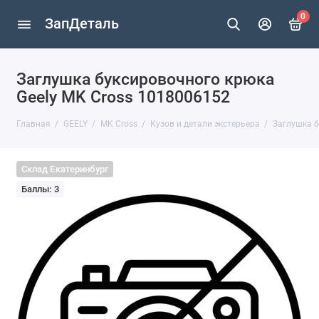
0
ЗапДеталь
Заглушка буксировочного крюка
Geely MK Cross 1018006152
Главная
GEELY
MK Cross
Кузов и детали экстерьера
Заглушка б
Склад Екатеринбург
Баллы: 3