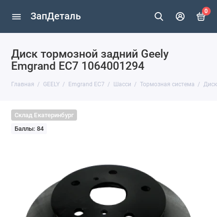
0
ЗапДеталь
Диск тормозной задний Geely
Emgrand EC7 1064001294
Главная
GEELY
Emgrand EC7
Шасси
Тормозная система
Диск
Склад Екатеринбург
Баллы: 84