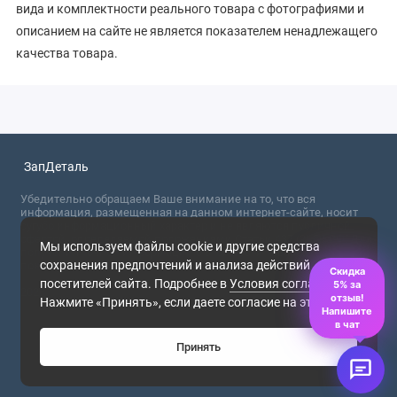
вида и комплектности реального товара с фотографиями и
описанием на сайте не является показателем ненадлежащего
качества товара.
ЗапДеталь
Убедительно обращаем Ваше внимание на то, что вся
информация, размещенная на данном интернет-сайте, носит
сугубо информационный характер и не являются публичной
офертой, определяемой положениями Статьи 437 (2) ГК РФ. Для
Мы используем файлы cookie и другие средства
получения точной информации о стоимости товаров,
сохранения предпочтений и анализа действий
пожалуйста, обращайтесь в ближайший офис продаж.
Скидка
посетителей сайта. Подробнее в
Условия соглашения
.
5% за
2026
отзыв!
Нажмите «Принять», если даете согласие на это.
Напишите
в чат
Принять