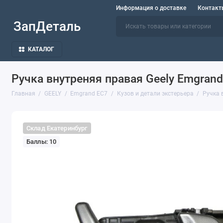
Информация о доставке
Контакт
ЗапДеталь
КАТАЛОГ
Ручка внутреняя правая Geely Emgran
Главная
GEELY
Emgrand EC7
Кузов и детали экстерьера
Ручка 
Склад Екатеринбург
Баллы: 10