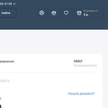
702-31-02
Корзина
0
Найти
0 р.
GEELY
сравнение
Производитель
8002076
Нашли дешевле?
6