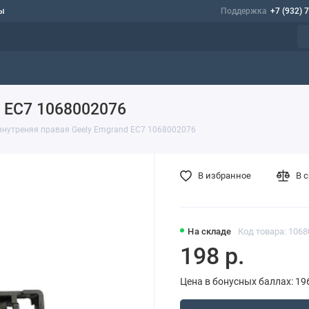
ы
Поддержка
+7 (932) 
d EC7 1068002076
внутреняя правая Geely Emgrand EC7 1068002076
В избранное
В 
На складе
Код товара: 106
198 р.
Цена в бонусных баллах: 19