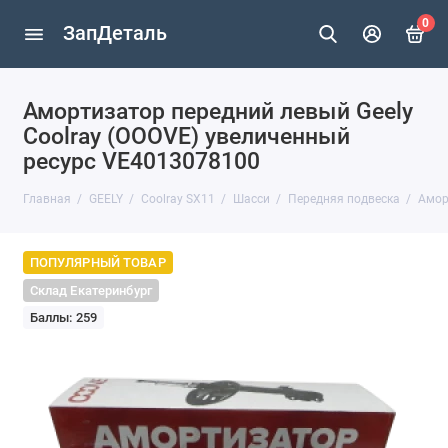
0
ЗапДеталь
Амортизатор передний левый Geely
Coolray (OOOVE) увеличенный
ресурс VE4013078100
Главная
GEELY
Coolray SX11
Шасси
Передняя подвеска
Амор
ПОПУЛЯРНЫЙ ТОВАР
Склад Екатеринбург
Баллы: 259