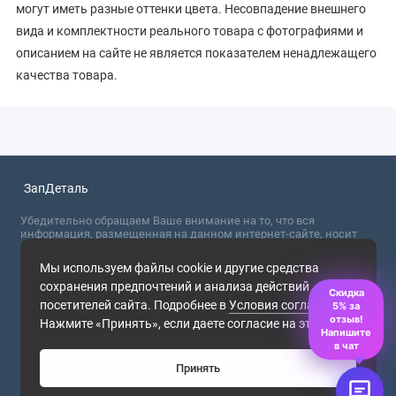
могут иметь разные оттенки цвета. Несовпадение внешнего
вида и комплектности реального товара с фотографиями и
описанием на сайте не является показателем ненадлежащего
качества товара.
ЗапДеталь
Убедительно обращаем Ваше внимание на то, что вся
информация, размещенная на данном интернет-сайте, носит
сугубо информационный характер и не являются публичной
офертой, определяемой положениями Статьи 437 (2) ГК РФ. Для
Мы используем файлы cookie и другие средства
получения точной информации о стоимости товаров,
сохранения предпочтений и анализа действий
пожалуйста, обращайтесь в ближайший офис продаж.
Скидка
посетителей сайта. Подробнее в
Условия соглашения
.
5% за
2026
отзыв!
Нажмите «Принять», если даете согласие на это.
Напишите
в чат
Принять