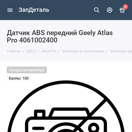
0
ЗапДеталь
Датчик ABS передний Geely Atlas
Pro 4061002400
Главная
GEELY
Atlas Pro
Электрика и электроника
Электрика д
Склад Екатеринбург
Баллы: 100