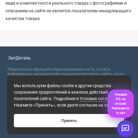
вида и комплектности реального товара с фотографиями и
описанием на сайте не является показателем ненадлежащего
качества товара.
ЗапДеталь
Убедительно обращаем Ваше внимание на то, что вся
информация, размещенная на данном интернет-сайте, носит
сугубо информационный характер и не являются публичной
офертой, определяемой положениями Статьи 437 (2) ГК РФ. Для
Мы используем файлы cookie и другие средства
получения точной информации о стоимости товаров,
сохранения предпочтений и анализа действий
пожалуйста, обращайтесь в ближайший офис продаж.
Скидка
посетителей сайта. Подробнее в
Условия соглашения
.
5% за
2026
отзыв!
Нажмите «Принять», если даете согласие на это.
Напишите
в чат
Принять