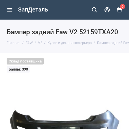
0
ЗапДеталь
Бампер задний Faw V2 52159TXA20
Главная
FAW
V2
Кузов и детали экстерьера
Бампер задний Fa
Склад поставщика
Баллы: 390