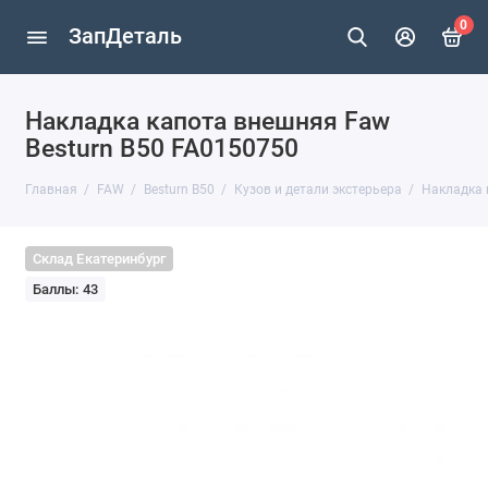
0
ЗапДеталь
Накладка капота внешняя Faw
Besturn B50 FA0150750
Главная
FAW
Besturn B50
Кузов и детали экстерьера
Накладка 
Склад Екатеринбург
Баллы: 43