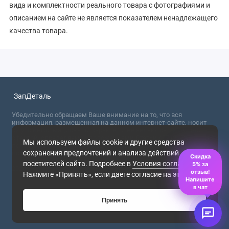
вида и комплектности реального товара с фотографиями и
описанием на сайте не является показателем ненадлежащего
качества товара.
ЗапДеталь
Убедительно обращаем Ваше внимание на то, что вся
информация, размещенная на данном интернет-сайте, носит
сугубо информационный характер и не являются публичной
офертой, определяемой положениями Статьи 437 (2) ГК РФ. Для
Мы используем файлы cookie и другие средства
получения точной информации о стоимости товаров,
сохранения предпочтений и анализа действий
пожалуйста, обращайтесь в ближайший офис продаж.
Скидка
посетителей сайта. Подробнее в
Условия соглашения
.
5% за
2026
отзыв!
Нажмите «Принять», если даете согласие на это.
Напишите
в чат
Принять