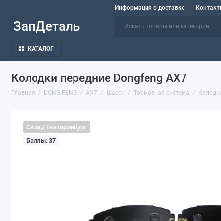
Информация о доставке
Контакт
ЗапДеталь
КАТАЛОГ
Колодки передние Dongfeng AX7
Главная
DONG FENG
AX7
Шасси
Тормозная система
Колодки
Склад Екатеринбург
Баллы: 37