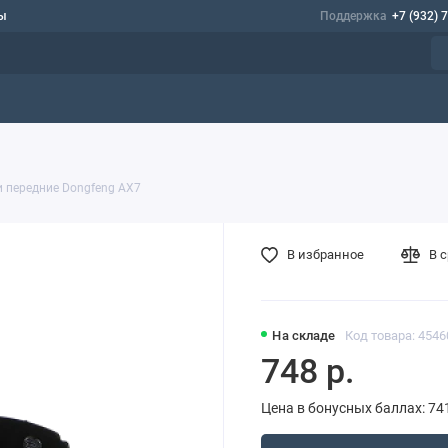
ы
Поддержка
+7 (932) 
 передние Dongfeng AX7
В избранное
В 
На складе
Код товара: 4546
748 р.
Цена в бонусных баллах: 74