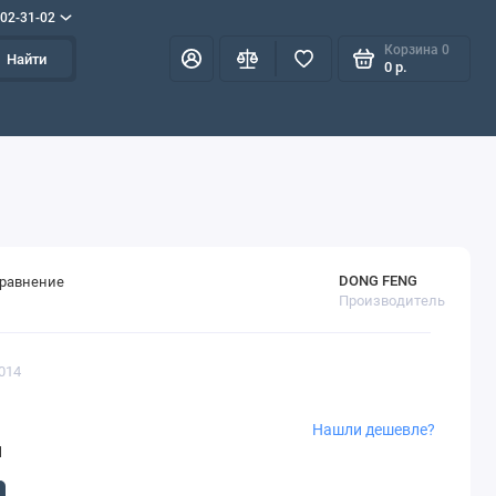
702-31-02
Корзина
0
Найти
0 р.
DONG FENG
сравнение
Производитель
014
Нашли дешевле?
1